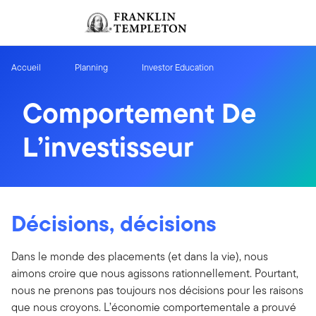
Aller au contenu
Ouverture de session
Header menu toggle
search
Ouvert
Accueil
Planning
Investor Education
Comportement De
L’investisseur
Décisions, décisions
Dans le monde des placements (et dans la vie), nous
aimons croire que nous agissons rationnellement. Pourtant,
nous ne prenons pas toujours nos décisions pour les raisons
que nous croyons. L’économie comportementale a prouvé