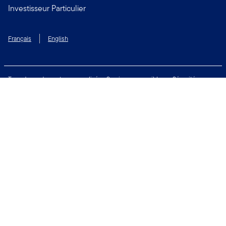
Investisseur Particulier
Français
English
Taux de rendement personnalisé
Services accessibles
Sécurité
Biens non réclamés
Respect de la vie privée
Modalités d'utilisation
Financial Crimes Compliance
Contactez-nous
Restez connecté:
Copyright © 2026 Franklin Templeton. Tous droits réservés.
Franklin Templeton et Franklin Templeton Canada sont des noms