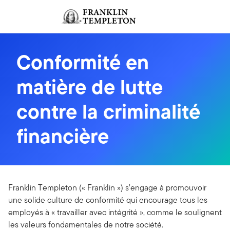
Aller au contenu
Ouverture de session
Header menu toggle
search
Ouvert
Conformité en
matière de lutte
contre la criminalité
financière
Franklin Templeton (« Franklin ») s’engage à promouvoir
une solide culture de conformité qui encourage tous les
employés à « travailler avec intégrité », comme le soulignent
les valeurs fondamentales de notre société.