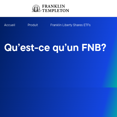
Aller au contenu
Ouverture de session
Header menu toggle
search
Ouvert
Accueil
Produit
Franklin Liberty Shares ETFs
Qu’est-ce qu’un FNB?