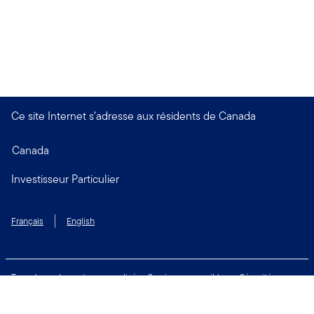
Ce site Internet s’adresse aux résidents de Canada
Canada
Investisseur Particulier
Français
English
Taux de rendement personnalisé
Services accessibles
Sécurité
Biens non réclamés
Respect de la vie privée
Modalités d'utilisation