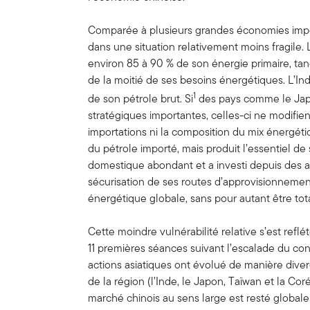
Comparée à plusieurs grandes économies impor
dans une situation relativement moins fragile
environ 85 à 90 % de son énergie primaire, ta
de la moitié de ses besoins énergétiques. L’Ind
1
de son pétrole brut. Si
des pays comme le Jap
stratégiques importantes, celles-ci ne modifie
importations ni la composition du mix énergét
du pétrole importé, mais produit l’essentiel de 
domestique abondant et a investi depuis des an
sécurisation de ses routes d’approvisionnement,
énergétique globale, sans pour autant être to
Cette moindre vulnérabilité relative s’est refl
11 premières séances suivant l’escalade du confl
actions asiatiques ont évolué de manière dive
de la région (l’Inde, le Japon, Taïwan et la Co
marché chinois au sens large est resté globale