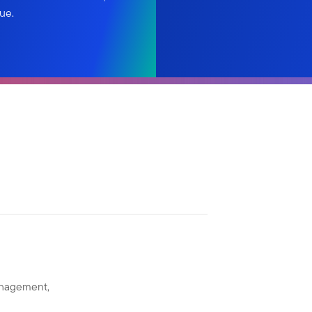
ue.
anagement,