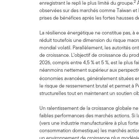
2
enregistrant le repli le plus limité du groupe.
À
observées sur des marchés comme Taïwan et l
prises de bénéfices après les fortes hausses 
La résilience énergétique ne constitue pas, à e
réduit toutefois une dimension du risque m
mondial volatil. Parallèlement, les autorités o
de croissance. L’objectif de croissance du produ
2026, compris entre 4,5 % et 5 %, est le plus fa
néanmoins nettement supérieur aux perspectiv
économies avancées, généralement situées ent
le risque de resserrement brutal et permet à 
structurelles tout en maintenant un soutien cibl
Un ralentissement de la croissance globale ne
faibles performances des marchés actions. Si l
(vers une industrie manufacturière à plus forte
consommation domestique) les marchés actio
un environnement de croissance plus modéré