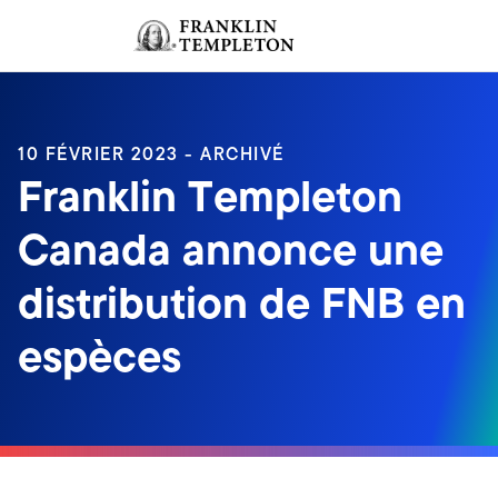
Aller au contenu
Ouverture de session
Header menu toggle
search
Ouvert
10 FÉVRIER 2023 - ARCHIVÉ
Franklin Templeton
Canada annonce une
distribution de FNB en
espèces