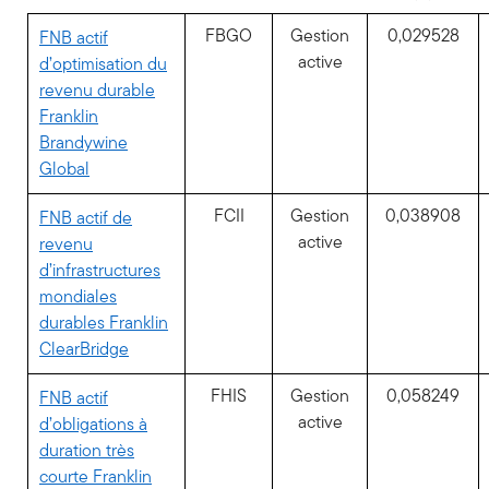
FBGO
Gestion
0,029528
FNB actif
active
d’optimisation du
revenu durable
Franklin
Brandywine
Global
FCII
Gestion
0,038908
FNB actif de
active
revenu
d’infrastructures
mondiales
durables Franklin
ClearBridge
FHIS
Gestion
0,058249
FNB actif
active
d’obligations à
duration très
courte Franklin