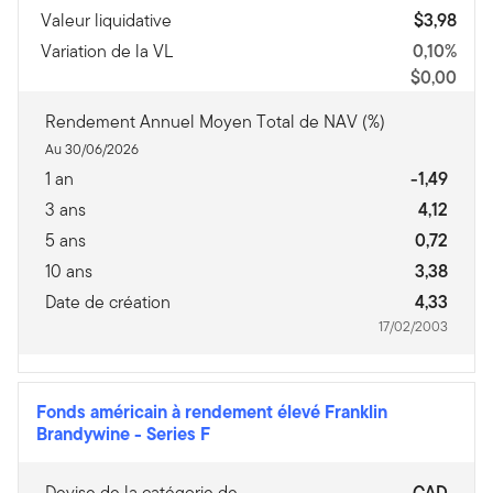
Valeur liquidative
$3,98
Variation de la VL
0,10%
$0,00
Rendement Annuel Moyen Total de NAV (%)
Au 30/06/2026
1 an
-1,49
3 ans
4,12
5 ans
0,72
10 ans
3,38
Date de création
4,33
17/02/2003
Fonds américain à rendement élevé Franklin
Brandywine
-
Series F
Devise de la catégorie de
CAD