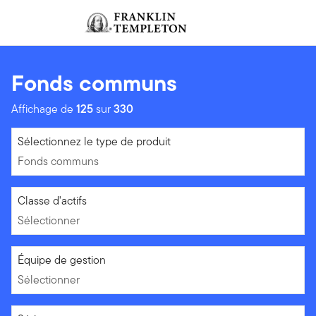
Aller au contenu
Ouverture de session
Header menu toggle
search
Ouvert
Fonds communs
Affichage de
125
sur
330
Fonds communs
Sélectionnez le type de produit
Fonds communs
Sélectionner
Classe d'actifs
Sélectionner
Sélectionner
Équipe de gestion
Sélectionner