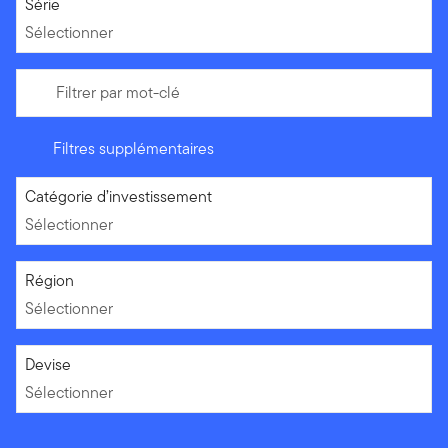
Sélectionner
Série
Sélectionner
Filtrer par mot-clé
Filtres supplémentaires
Sélectionner
Catégorie d’investissement
Sélectionner
Sélectionner
Région
Sélectionner
Sélectionner
Devise
Sélectionner