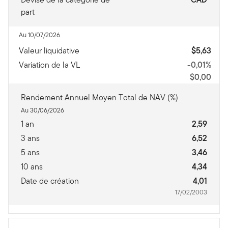
part
Au 10/07/2026
Valeur liquidative
$5,63
Variation de la VL
-0,01%
$0,00
Rendement Annuel Moyen Total de NAV (%)
Au 30/06/2026
1 an
2,59
3 ans
6,52
5 ans
3,46
10 ans
4,34
Date de création
4,01
17/02/2003