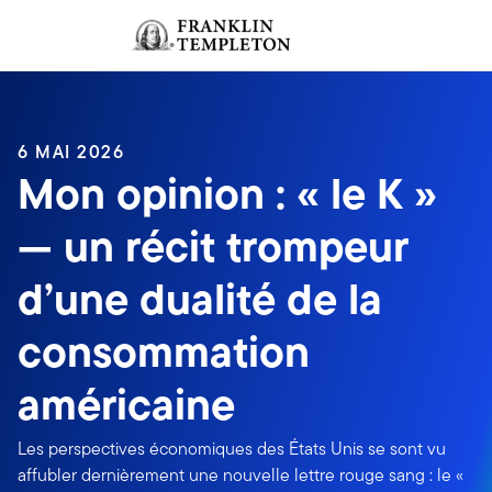
Aller au contenu
Ouverture de session
Header menu toggle
search
Ouvert
6 MAI 2026
Mon opinion : « le K »
— un récit trompeur
d’une dualité de la
consommation
américaine
Les perspectives économiques des États Unis se sont vu
affubler dernièrement une nouvelle lettre rouge sang : le «