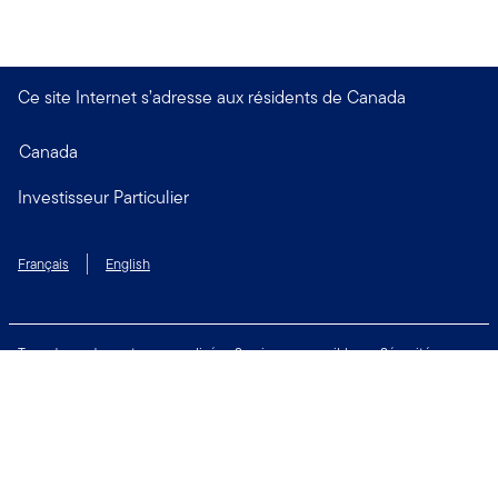
Ce site Internet s’adresse aux résidents de Canada
Canada
Investisseur Particulier
Français
English
Taux de rendement personnalisé
Services accessibles
Sécurité
Biens non réclamés
Respect de la vie privée
Modalités d'utilisation
Financial Crimes Compliance
Contactez-nous
Restez connecté: