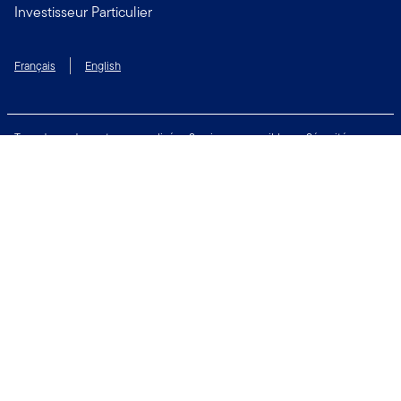
Investisseur Particulier
Français
English
Taux de rendement personnalisé
Services accessibles
Sécurité
Biens non réclamés
Respect de la vie privée
Modalités d'utilisation
Financial Crimes Compliance
Contactez-nous
Restez connecté:
Copyright © 2026 Franklin Templeton. Tous droits réservés.
Franklin Templeton et Franklin Templeton Canada sont des noms