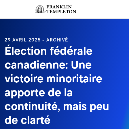
Aller au contenu
Ouverture de session
Header menu toggle
search
Ouvert
29 AVRIL 2025 - ARCHIVÉ
Élection fédérale
canadienne: Une
victoire minoritaire
apporte de la
continuité, mais peu
de clarté