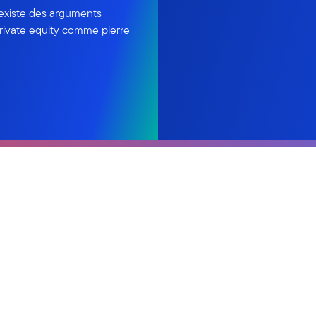
l existe des arguments
rivate equity comme pierre