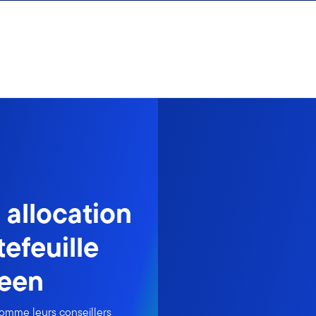
allocation
efeuille
reen
 comme leurs conseillers