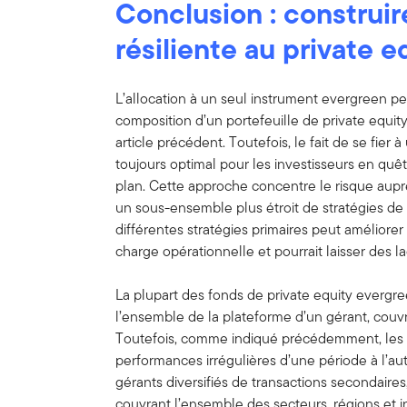
Conclusion
:
construir
résiliente au private e
L’allocation à un seul instrument evergreen peu
composition d’un portefeuille de private equi
article précédent. Toutefois, le fait de se fier 
toujours optimal pour les investisseurs en quê
plan. Cette approche concentre le risque auprès
un sous-ensemble plus étroit de stratégies de 
différentes stratégies primaires peut améliorer la
charge opérationnelle et pourrait laisser des l
La plupart des fonds de private equity evergree
l’ensemble de la plateforme d’un gérant, couvr
Toutefois, comme indiqué précédemment, les g
performances irrégulières d’une période à l’au
gérants diversifiés de transactions secondaires,
couvrant l’ensemble des secteurs, régions et in