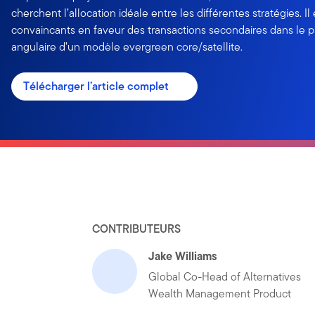
cherchent l’allocation idéale entre les différentes stratégies. I
convaincants en faveur des transactions secondaires dans le p
angulaire d’un modèle evergreen core/satellite.
Télécharger l’article complet
CONTRIBUTEURS
Jake Williams
Global Co-Head of Alternatives
Wealth Management Product