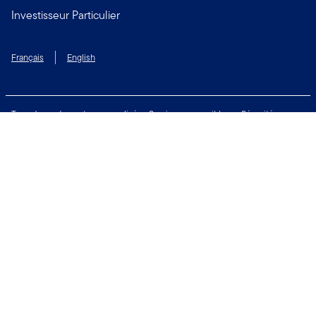
Investisseur Particulier
Français
English
Taux de rendement personnalisé
Services accessibles
Sécurité
Biens non réclamés
Respect de la vie privée
Modalités d'utilisation
Financial Crimes Compliance
Contactez-nous
Restez connecté:
Copyright © 2026 Franklin Templeton. Tous droits réservés.