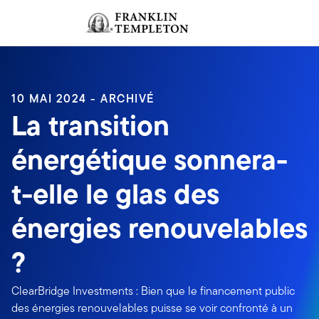
Aller au contenu
Ouverture de session
Header menu toggle
search
Ouvert
10 MAI 2024 - ARCHIVÉ
La transition
énergétique sonnera-
t-elle le glas des
énergies renouvelables
?
ClearBridge Investments : Bien que le financement public
des énergies renouvelables puisse se voir confronté à un