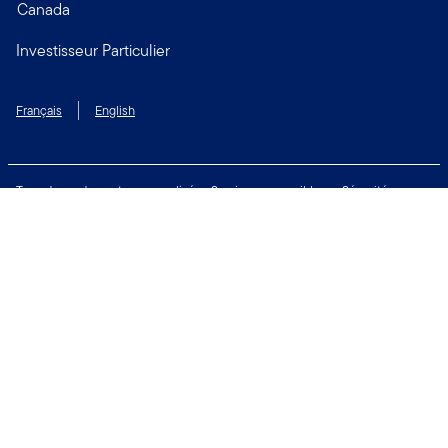
Canada
Investisseur Particulier
Français
English
Taux de rendement personnalisé
Services accessibles
Sécurité
Biens non réclamés
Respect de la vie privée
Modalités d'utilisation
Financial Crimes Compliance
Contactez-nous
Restez connecté: