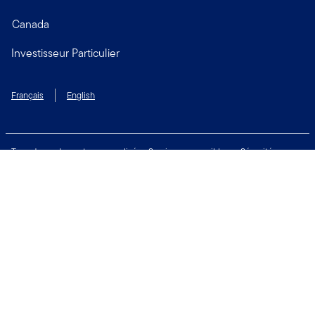
Canada
Investisseur Particulier
Français
English
Taux de rendement personnalisé
Services accessibles
Sécurité
Biens non réclamés
Respect de la vie privée
Modalités d'utilisation
Financial Crimes Compliance
Contactez-nous
Restez connecté: