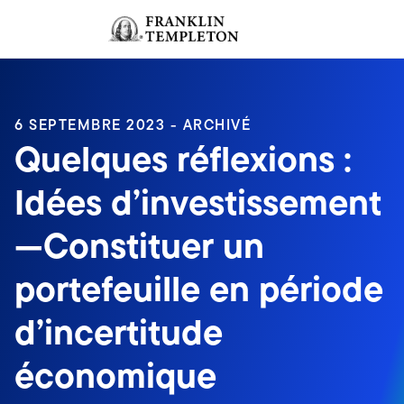
Aller au contenu
Ouverture de session
Header menu toggle
search
Ouvert
6 SEPTEMBRE 2023 - ARCHIVÉ
Quelques réflexions :
Idées d’investissement
—Constituer un
portefeuille en période
d’incertitude
économique