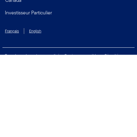
Canada
Investisseur Particulier
Français
English
Taux de rendement personnalisé
Services accessibles
Sécurité
Biens non réclamés
Respect de la vie privée
Modalités d'utilisation
Financial Crimes Compliance
Contactez-nous
Restez connecté: