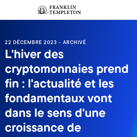
Aller au contenu
Ouverture de session
Header menu toggle
search
Ouvert
22 DÉCEMBRE 2023 - ARCHIVÉ
L'hiver des
cryptomonnaies prend
fin : l'actualité et les
fondamentaux vont
dans le sens d'une
croissance de