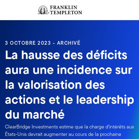
Aller au contenu
Ouverture de session
Header menu toggle
search
Ouvert
3 OCTOBRE 2023 - ARCHIVÉ
La hausse des déficits
aura une incidence sur
la valorisation des
actions et le leadership
du marché
ClearBridge Investments estime que la charge d’intérêts aux
États-Unis devrait augmenter au cours de la prochaine