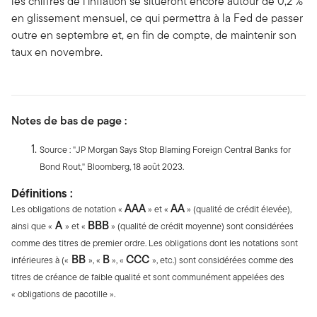
les chiffres de l'inflation se situeront encore autour de 0,2 %
en glissement mensuel, ce qui permettra à la Fed de passer
outre en septembre et, en fin de compte, de maintenir son
taux en novembre.
Notes de bas de page :
Source : ''JP Morgan Says Stop Blaming Foreign Central Banks for
Bond Rout,'' Bloomberg, 18 août 2023.
Définitions :
AAA
AA
Les obligations de notation «
» et «
» (qualité de crédit élevée),
A
BBB
ainsi que «
» et «
» (qualité de crédit moyenne) sont considérées
comme des titres de premier ordre. Les obligations dont les notations sont
BB
B
CCC
inférieures à («
», «
», «
», etc.) sont considérées comme des
titres de créance de faible qualité et sont communément appelées des
« obligations de pacotille ».