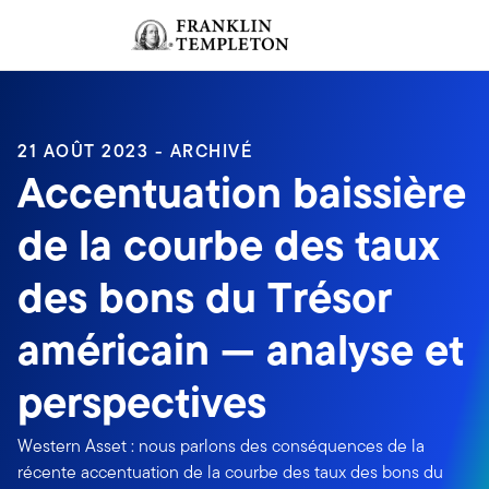
Aller au contenu
Ouverture de session
Header menu toggle
search
Ouvert
21 AOÛT 2023 - ARCHIVÉ
Accentuation baissière
de la courbe des taux
des bons du Trésor
américain — analyse et
perspectives
Western Asset : nous parlons des conséquences de la
récente accentuation de la courbe des taux des bons du