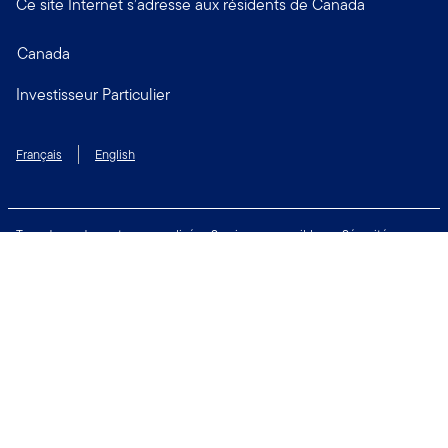
Ce site Internet s’adresse aux résidents de Canada
Canada
Investisseur Particulier
Français
English
Taux de rendement personnalisé
Services accessibles
Sécurité
Biens non réclamés
Respect de la vie privée
Modalités d'utilisation
Financial Crimes Compliance
Contactez-nous
Restez connecté: