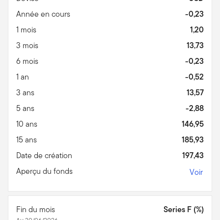
Année en cours
-0,23
1 mois
1,20
3 mois
13,73
6 mois
-0,23
1 an
-0,52
3 ans
13,57
5 ans
-2,88
10 ans
146,95
15 ans
185,93
Date de création
197,43
Aperçu du fonds
Voir
Fin du mois
Series F (%)