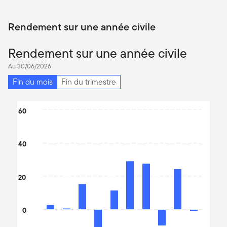
Rendement sur une année civile
Rendement sur une année civile
Au 30/06/2026
Fin du mois
Fin du trimestre
Chart
60
Bar chart with 10 bars.
The chart has 1 X axis displaying categories.
40
The chart has 1 Y axis displaying values. Data ranges from -29.9
20
0