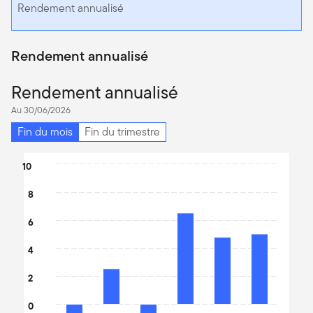
Rendement annualisé
Rendement annualisé
Rendement annualisé
Au 30/06/2026
Fin du mois
Fin du trimestre
Chart
10
Bar chart with 6 bars.
8
The chart has 1 X axis displaying categories.
The chart has 1 Y axis displaying values. Data ranges from -1.67 
6
4
2
0