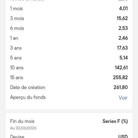
1 mois
4,01
3 mois
15,62
6 mois
2,53
1 an
2,46
3 ans
17,63
5 ans
5,14
10 ans
142,61
15 ans
255,82
Date de création
261,80
Aperçu du fonds
Voir
Fin du mois
Series F (%)
Au 30/06/2026
Devise
USD