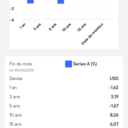
-2
-4
1 an
3 ans
5 ans
10 ans
15 ans
Date de création
End of interactive chart.
Fin du mois
Series A
(%)
Au 30/06/2026
Devise
USD
1 an
-1,62
3 ans
3,19
5 ans
-1,67
10 ans
8,26
15 ans
6,07