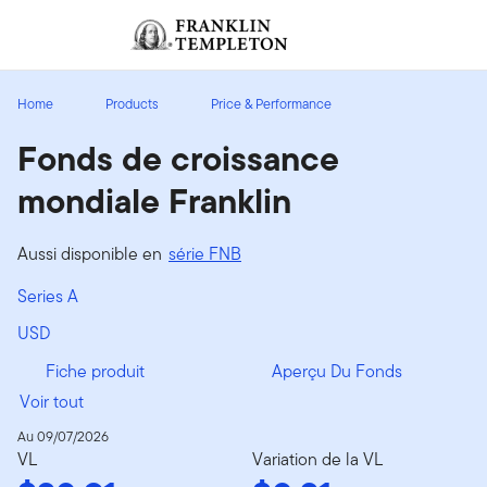
Aller au contenu
Ouverture de session
Header menu toggle
search
Ouvert
Home
Products
Price & Performance
Fonds de croissance
mondiale Franklin
Aussi disponible en
série FNB
Series A
USD
Fiche produit
Aperçu Du Fonds
Voir tout
Au 09/07/2026
VL
Variation de la VL