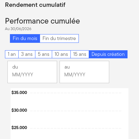
Rendement cumulatif
Performance cumulée
Au 30/06/2026
Fin du mois
Fin du trimestre
1 an
3 ans
5 ans
10 ans
15 ans
Depuis création
du
au
Changement
Changement
Mois
Mois
Mois
Mois
Chart
$35.000
sélectionné
sélectionné
juin
juin
Line chart with 182 data points.
2011
2026
The chart has 1 X axis displaying Time. Data ranges from 2011
$30.000
The chart has 1 Y axis displaying values. Data ranges from 8207
$25.000