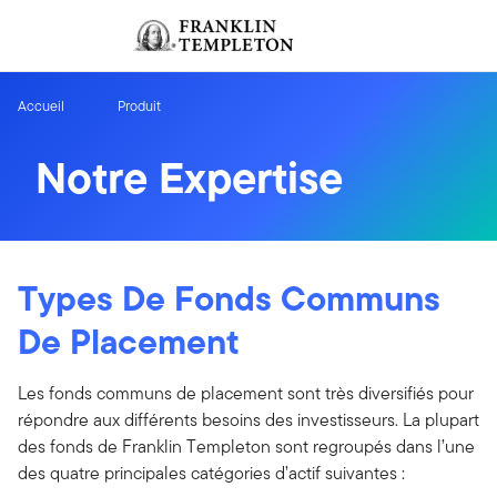
Aller au contenu
Ouverture de session
Header menu toggle
search
Ouvert
Accueil
Produit
Notre Expertise
Types De Fonds Communs
De Placement
Les fonds communs de placement sont très diversifiés pour
répondre aux différents besoins des investisseurs. La plupart
des fonds de Franklin Templeton sont regroupés dans l’une
des quatre principales catégories d’actif suivantes :