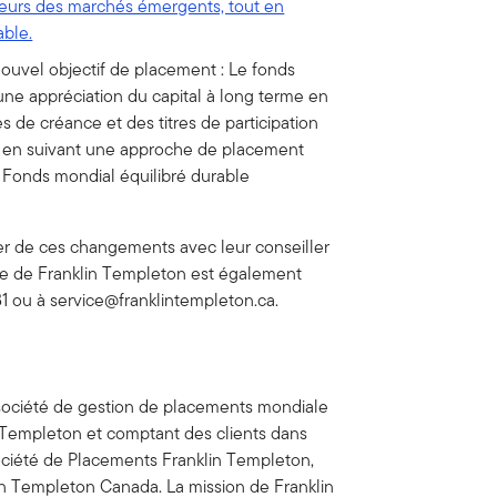
teurs des marchés émergents, tout en
ble.
nouvel objectif de placement : Le fonds
une appréciation du capital à long terme en
s de créance et des titres de participation
t en suivant une approche de placement
 Fonds mondial équilibré durable
er de ces changements avec leur conseiller
èle de Franklin Templeton est également
81 ou à
service@franklintempleton.ca
.
 société de gestion de placements mondiale
n Templeton et comptant des clients dans
 Société de Placements Franklin Templeton,
lin Templeton Canada. La mission de Franklin