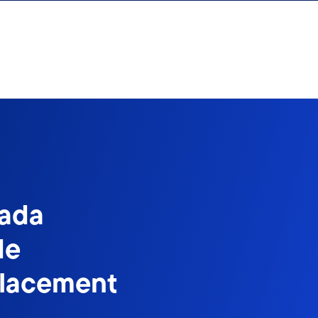
nada
de
placement