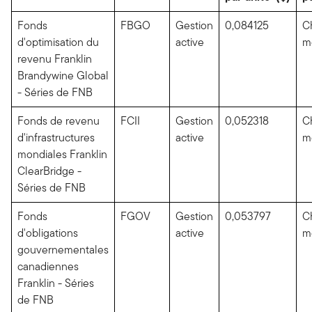
Fonds
FBGO
Gestion
0,084125
C
d'optimisation du
active
m
revenu Franklin
Brandywine Global
- Séries de FNB
Fonds de revenu
FCII
Gestion
0,052318
C
d'infrastructures
active
m
mondiales Franklin
ClearBridge -
Séries de FNB
Fonds
FGOV
Gestion
0,053797
C
d'obligations
active
m
gouvernementales
canadiennes
Franklin - Séries
de FNB