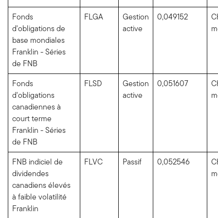
Fonds
FLGA
Gestion
0,049152
C
d'obligations de
active
m
base mondiales
Franklin - Séries
de FNB
Fonds
FLSD
Gestion
0,051607
C
d'obligations
active
m
canadiennes à
court terme
Franklin - Séries
de FNB
FNB indiciel de
FLVC
Passif
0,052546
C
dividendes
m
canadiens élevés
à faible volatilité
Franklin