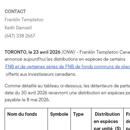
CONTACT
Franklin Templeton
Keith Damsell
(647) 338 2667
TORONTO, le 23 avril 2026
/CNW/ - Franklin Templeton Can
annoncé aujourd'hui les distributions en espèces de certains
FNB et de certaines séries de FNB de fonds communs de pla
offerts aux investisseurs canadiens.
Comme détaillé au tableau ci-dessous, les détenteurs de parts 
date du 30 avril 2026 recevront une distribution en espèces pa
payable le 8 mai 2026.
Nom du fonds
Symbole
Type
Distribution
F
en espèces
d
par unité
($)
p