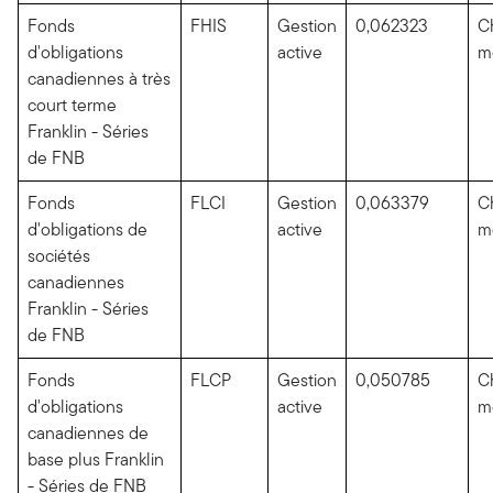
Fonds
FHIS
Gestion
0,062323
C
d'obligations
active
m
canadiennes à très
court terme
Franklin - Séries
de FNB
Fonds
FLCI
Gestion
0,063379
C
d'obligations de
active
m
sociétés
canadiennes
Franklin - Séries
de FNB
Fonds
FLCP
Gestion
0,050785
C
d'obligations
active
m
canadiennes de
base plus Franklin
- Séries de FNB