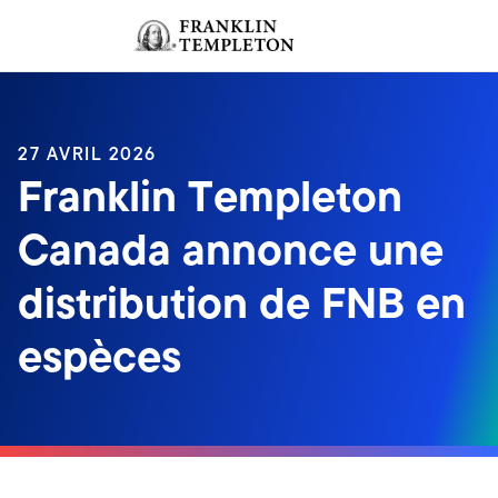
Aller au contenu
Ouverture de session
Header menu toggle
search
Ouvert
27 AVRIL 2026
Franklin Templeton
Canada annonce une
distribution de FNB en
espèces