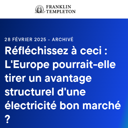
Aller au contenu
Ouverture de session
Header menu toggle
search
Ouvert
28 FÉVRIER 2025 - ARCHIVÉ
Réfléchissez à ceci :
L'Europe pourrait-elle
tirer un avantage
structurel d'une
électricité bon marché
?