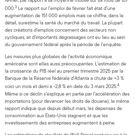
février, par rapport à sa moyenne mobile sur six mois de 167
3
000.
Le rapport sur l’emploi de février fait état d’une
augmentation de 151 000 emplois mais ce chiffre, dans le
détail, surestime la santé du marché du travail. La plupart
des créations d’emplois concernent des secteurs non
cycliques, et d’importants dégraissages ont eu lieu au sein
du gouvernement fédéral après la période de l’enquête.
Les mesures plus globales de l’activité économique
américaine sont elles aussi préoccupantes. L’estimation de
la croissance du PIB réel au premier trimestre 2025 par la
Banque de la Réserve fédérale d’Atlanta a chuté de +3 %
4
voici un mois et demi à -2,8 % en date du 3 mars 2025.
Même si ce déclin s’explique en partie par l’accélération des
importations (pour devancer les droits de douane), le même
rapport indique que depuis début mars, les dépenses de
consommation aux États-Unis stagnent et que les
investissements des entreprises augmentent à peine.
Les estimations de résultats de Wall Street sont revues à la