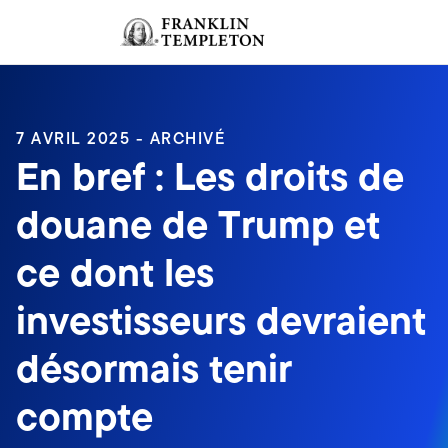
Aller au contenu
Ouverture de session
Header menu toggle
search
Ouvert
7 AVRIL 2025 - ARCHIVÉ
En bref : Les droits de
douane de Trump et
ce dont les
investisseurs devraient
désormais tenir
compte