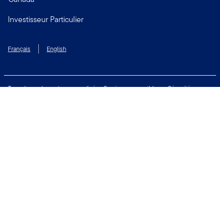
Investisseur Particulier
Français
English
Taux de rendement personnalisé
Services accessibles
Sécurité
Biens non réclamés
Respect de la vie privée
Modalités d'utilisation
Financial Crimes Compliance
Contactez-nous
Restez connecté: