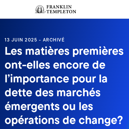
Aller au contenu
Ouverture de session
Header menu toggle
search
Ouvert
13 JUIN 2025 - ARCHIVÉ
Les matières premières
ont-elles encore de
l’importance pour la
dette des marchés
émergents ou les
opérations de change?