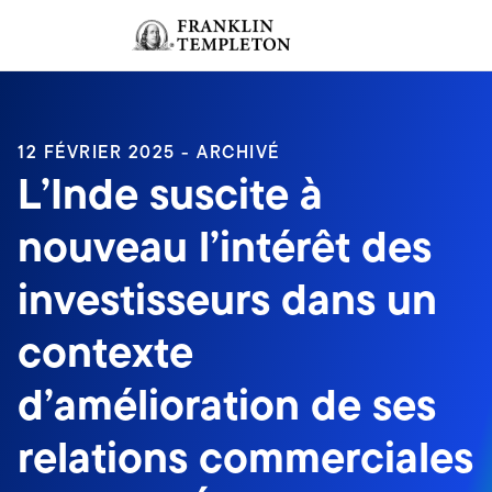
Aller au contenu
Ouverture de session
Header menu toggle
search
Ouvert
12 FÉVRIER 2025 - ARCHIVÉ
L’Inde suscite à
nouveau l’intérêt des
investisseurs dans un
contexte
d’amélioration de ses
relations commerciales