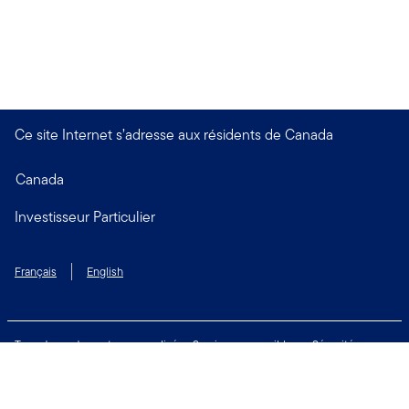
Ce site Internet s’adresse aux résidents de Canada
Canada
Investisseur Particulier
Français
English
Taux de rendement personnalisé
Services accessibles
Sécurité
Biens non réclamés
Respect de la vie privée
Modalités d'utilisation
Financial Crimes Compliance
Contactez-nous