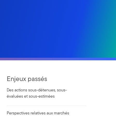
Enjeux passés
Des actions sous-détenues, sous-
évaluées et sous-estimées
Perspectives relatives aux marchés