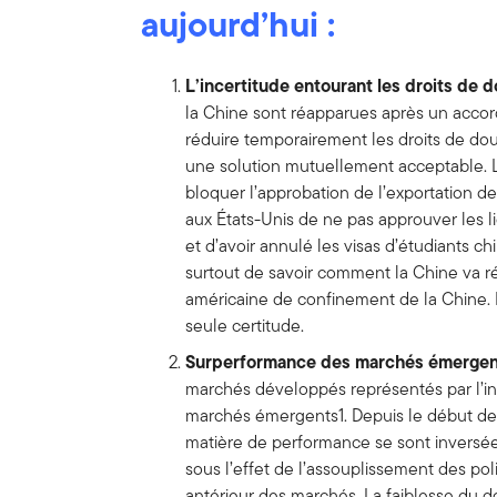
aujourd’hui :
L’incertitude entourant les droits de 
la Chine sont réapparues après un acco
réduire temporairement les droits de do
une solution mutuellement acceptable. L
bloquer l’approbation de l’exportation de
aux États-Unis de ne pas approuver les 
et d’avoir annulé les visas d’étudiants chi
surtout de savoir comment la Chine va réa
américaine de confinement de la Chine. L
seule certitude.
Surperformance des marchés émergen
marchés développés représentés par l’i
marchés émergents1. Depuis le début de 
matière de performance se sont inversées
sous l’effet de l’assouplissement des pol
antérieur des marchés. La faiblesse du do