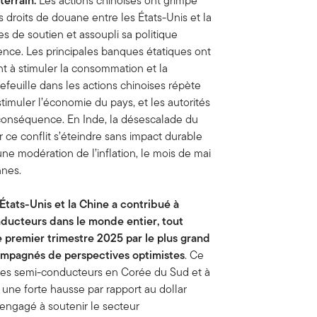
errain.
Les actions chinoises ont grimpé
s droits de douane entre les États-Unis et la
 de soutien et assoupli sa politique
ence. Les principales banques étatiques ont
nt à stimuler la consommation et la
feuille dans les actions chinoises répète
stimuler l’économie du pays, et les autorités
onséquence. En Inde, la désescalade du
ir ce conflit s’éteindre sans impact durable
ne modération de l’inflation, le mois de mai
nnes.
États-Unis et la Chine a contribué à
nducteurs dans le monde entier, tout
 premier trimestre 2025 par le plus grand
compagnés de perspectives optimistes
. Ce
 des semi-conducteurs en Corée du Sud et à
une forte hausse par rapport au dollar
engagé à soutenir le secteur