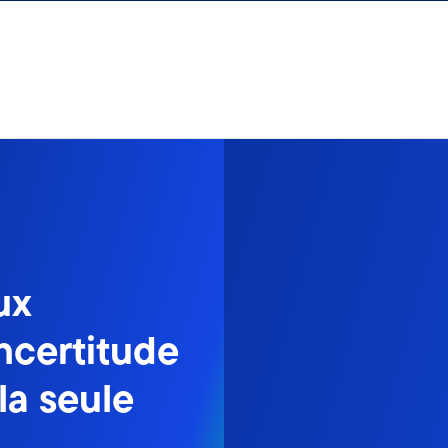
ux
ncertitude
la seule