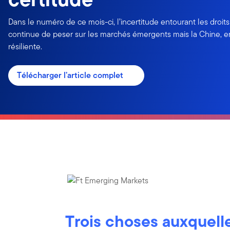
Dans le numéro de ce mois-ci, l’incertitude entourant les droi
continue de peser sur les marchés émergents mais la Chine, en 
résiliente.
Télécharger l’article complet
Trois choses auxquell