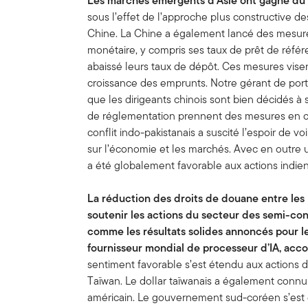
Les marchés émergents d’Asie ont gagné du t
sous l’effet de l’approche plus constructive de
Chine. La Chine a également lancé des mesures
monétaire, y compris ses taux de prêt de référ
abaissé leurs taux de dépôt. Ces mesures vise
croissance des emprunts. Notre gérant de porte
que les dirigeants chinois sont bien décidés à 
de réglementation prennent des mesures en c
conflit indo-pakistanais a suscité l’espoir de vo
sur l’économie et les marchés. Avec en outre u
a été globalement favorable aux actions indie
La réduction des droits de douane entre les 
soutenir les actions du secteur des semi-co
comme les résultats solides annoncés pour le
fournisseur mondial de processeur d’IA, ac
sentiment favorable s’est étendu aux actions
Taïwan. Le dollar taïwanais a également connu 
américain. Le gouvernement sud-coréen s’est 