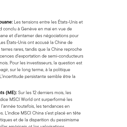
douane:
Les tensions entre les États-Unis et
rd conclu à Genève en mai en vue de
uane et d’entamer des négociations pour
es États-Unis ont accusé la Chine de
 terres rares, tandis que la Chine reproche
licences d’exportation de semi-conducteurs
nois. Pour les investisseurs, la question est
gir, sur le long terme, à la politique
’incertitude persistante semble être la
ts (ME):
Sur les 12 derniers mois, les
ndice MSCI World ont surperformé les
l’année toutefois, les tendances en
. L’indice MSCI China s’est placé en tête
itiques et de la disparition du pessimisme
llar américain et les valorisations