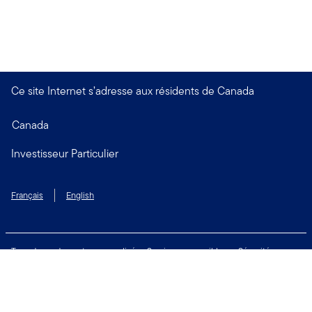
Ce site Internet s’adresse aux résidents de Canada
Canada
Investisseur Particulier
Français
English
Taux de rendement personnalisé
Services accessibles
Sécurité
Biens non réclamés
Respect de la vie privée
Modalités d'utilisation
Financial Crimes Compliance
Contactez-nous