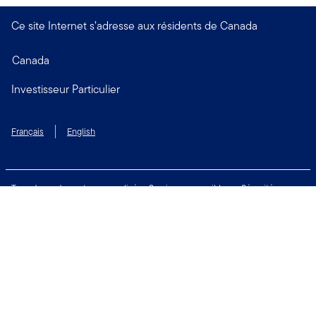
Ce site Internet s’adresse aux résidents de Canada
Canada
Investisseur Particulier
Français
English
Taux de rendement personnalisé
Services accessibles
Sécurité
Biens non réclamés
Respect de la vie privée
Modalités d'utilisation
Financial Crimes Compliance
Contactez-nous
Restez connecté: