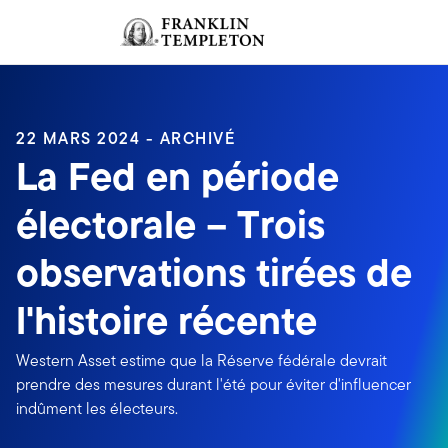
Aller au contenu
Ouverture de session
Header menu toggle
search
Ouvert
22 MARS 2024 - ARCHIVÉ
La Fed en période
électorale – Trois
observations tirées de
l'histoire récente
Western Asset estime que la Réserve fédérale devrait
prendre des mesures durant l'été pour éviter d'influencer
indûment les électeurs.