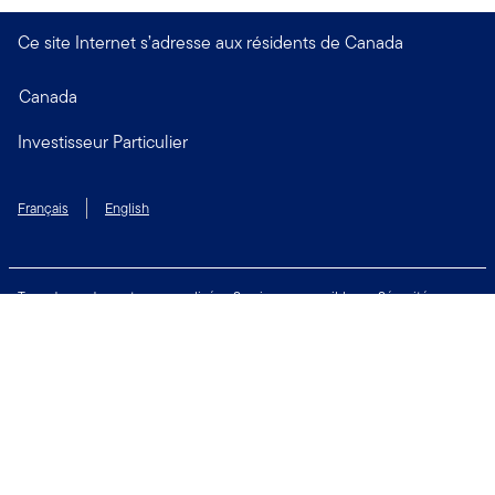
Ce site Internet s’adresse aux résidents de Canada
Canada
Investisseur Particulier
Français
English
Taux de rendement personnalisé
Services accessibles
Sécurité
Biens non réclamés
Respect de la vie privée
Modalités d'utilisation
Financial Crimes Compliance
Contactez-nous
Restez connecté: