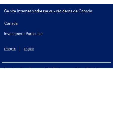
Ce site Internet s’adresse aux résidents de Canada
Canada
Investisseur Particulier
Français
English
Taux de rendement personnalisé
Services accessibles
Sécurité
Biens non réclamés
Respect de la vie privée
Modalités d'utilisation
Financial Crimes Compliance
Contactez-nous
Restez connecté: