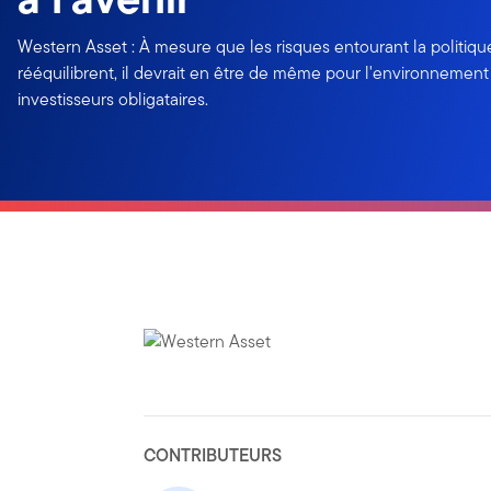
Western Asset : À mesure que les risques entourant la politiqu
rééquilibrent, il devrait en être de même pour l'environnemen
investisseurs obligataires.
CONTRIBUTEURS