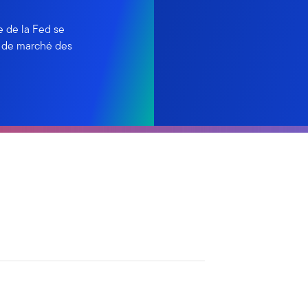
e de la Fed se
t de marché des