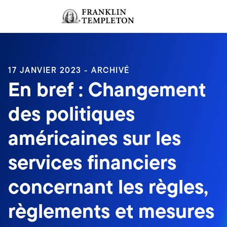
Aller au contenu
Ouverture de session
Header menu toggle
search
Ouvert
17 JANVIER 2023 - ARCHIVÉ
En bref : Changement
des politiques
américaines sur les
services financiers
concernant les règles,
règlements et mesures