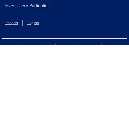
Investisseur Particulier
Français
English
Taux de rendement personnalisé
Services accessibles
Sécurité
Biens non réclamés
Respect de la vie privée
Modalités d'utilisation
Financial Crimes Compliance
Contactez-nous
Restez connecté:
Copyright © 2026 Franklin Templeton. Tous droits réservés.