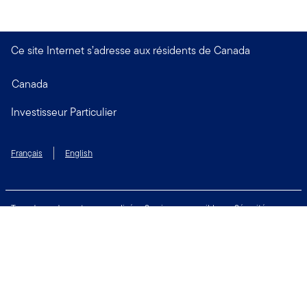
Ce site Internet s’adresse aux résidents de Canada
Canada
Investisseur Particulier
Français
English
Taux de rendement personnalisé
Services accessibles
Sécurité
Biens non réclamés
Respect de la vie privée
Modalités d'utilisation
Financial Crimes Compliance
Contactez-nous
Restez connecté: