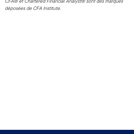
CFA® et Chartered Financial Analyst® sont des marques
déposées de CFA Institute.