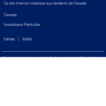
Ce site Internet s’adresse aux résidents de Canada
Canada
Investisseur Particulier
Français
English
Taux de rendement personnalisé
Services accessibles
Sécurité
Biens non réclamés
Respect de la vie privée
Modalités d'utilisation
Financial Crimes Compliance
Contactez-nous
Restez connecté: