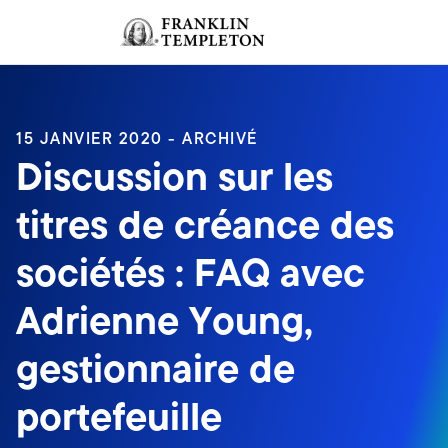
Aller au contenu
Ouverture de session
Header menu toggle
search
Ouvert
15 JANVIER 2020 - ARCHIVÉ
Discussion sur les
titres de créance des
sociétés : FAQ avec
Adrienne Young,
gestionnaire de
portefeuille