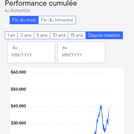
Performance cumulée
Au 30/06/2026
Fin du mois
Fin du trimestre
1 an
3 ans
5 ans
10 ans
15 ans
Depuis création
du
au
Changement
Changement
Mois
Mois
Mois
Mois
Chart
$60.000
sélectionné
sélectionné
novembre
juin
Line chart with 309 data points.
2000
2026
The chart has 1 X axis displaying Time. Data ranges from 2000
$50.000
The chart has 1 Y axis displaying values. Data ranges from 4651.
$40.000
$30.000