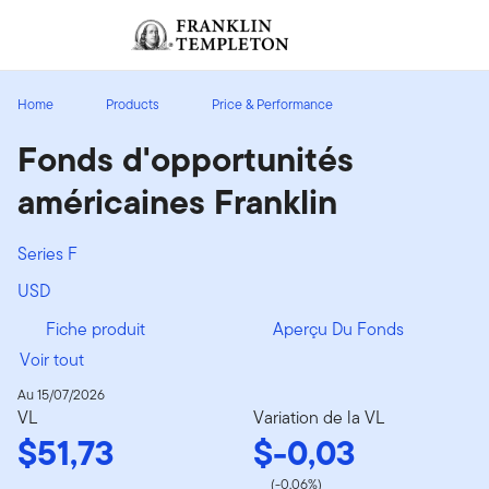
Aller au contenu
Ouverture de session
Header menu toggle
search
Ouvert
Home
Products
Price & Performance
Fonds d'opportunités
américaines Franklin
Series F
USD
Fiche produit
Aperçu Du Fonds
Voir tout
Au 15/07/2026
VL
Variation de la VL
$51,73
$-0,03
(-0,06%)