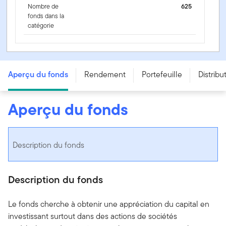
Nombre de
625
fonds dans la
catégorie
Fonds d'opportunités américaines Franklin - Series F -
USD
Aperçu du fonds
Rendement
Portefeuille
Distribu
Aperçu du fonds
Description du fonds
Description du fonds
Le fonds cherche à obtenir une appréciation du capital en
investissant surtout dans des actions de sociétés