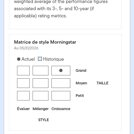
weighted average of the performance figures
associated with its 3-, 5- and 10-year (if
applicable) rating metrics.
Matrice de style Morningstar
Au 05/31/2026
[products.morningstar-stylebox-title-sr-equity]
Actuel
Historique
Grand
Moyen
TAILLE
Petit
Évaluer
Mélanger
Croissance
STYLE