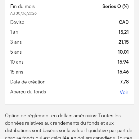
Fin du mois
Series O (%)
Au 30/06/2026
Devise
CAD
1 an
15,21
3 ans
21,15
5 ans
10,01
10 ans
15,94
15 ans
15,46
Date de création
7,78
Aperçu du fonds
Voir
Option de règlement en dollars américains: Toutes les
données relatives aux rendements du fonds et aux
distributions sont basées sur la valeur liquidative par part de
chaque fonds qui est calculée en dollars canadiens. Toutes