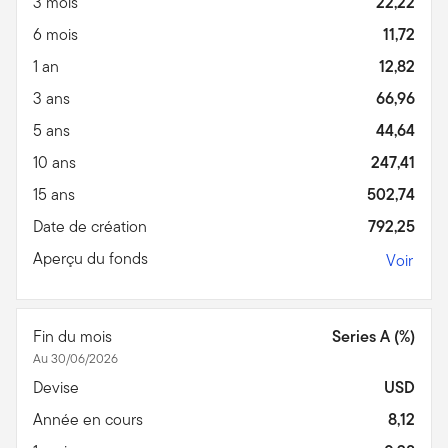
3 mois
22,22
6 mois
11,72
1 an
12,82
3 ans
66,96
5 ans
44,64
10 ans
247,41
15 ans
502,74
Date de création
792,25
Aperçu du fonds
Voir
Fin du mois
Series A (%)
Au 30/06/2026
Devise
USD
Année en cours
8,12