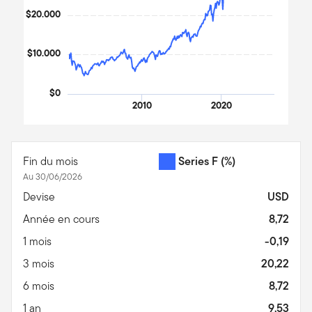
$20.000
$10.000
$0
2010
2020
End of interactive chart.
Fin du mois
Series F
(%)
Au 30/06/2026
Devise
USD
Année en cours
8,72
1 mois
-0,19
3 mois
20,22
6 mois
8,72
1 an
9,53