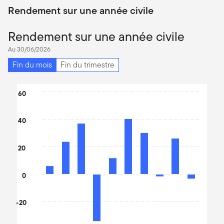
Rendement sur une année civile
Rendement sur une année civile
Au 30/06/2026
Fin du mois
Fin du trimestre
Chart
60
Bar chart with 10 bars.
The chart has 1 X axis displaying categories.
40
The chart has 1 Y axis displaying values. Data ranges from -36.7
20
0
-20