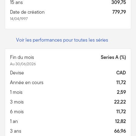
15 ans
309,75
Date de création
779,79
14/04/1997
Voir les performances pour toutes les séries
Fin du mois
Series A (%)
Au 30/06/2026
Devise
CAD
Année en cours
11,72
1 mois
2,59
3 mois
22,22
6 mois
11,72
1 an
12,82
3 ans
66,96