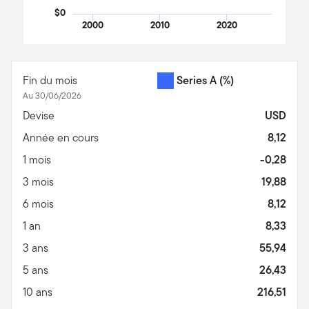
$0
2000
2010
2020
End of interactive chart.
Fin du mois
Series A
(%)
Au 30/06/2026
Devise
USD
Année en cours
8,12
1 mois
-0,28
3 mois
19,88
6 mois
8,12
1 an
8,33
3 ans
55,94
5 ans
26,43
10 ans
216,51