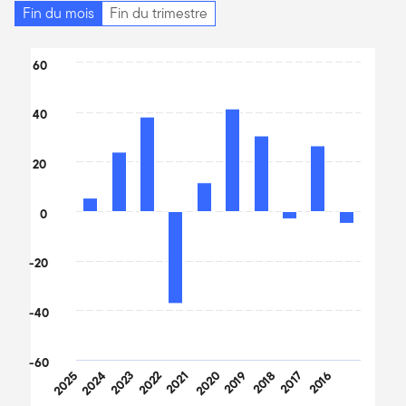
Fin du mois
Fin du trimestre
Chart
60
Bar chart with 10 bars.
The chart has 1 X axis displaying categories.
40
The chart has 1 Y axis displaying values. Data ranges from -37.4
20
0
-20
-40
-60
2025
2024
2023
2022
2021
2020
2019
2018
2017
2016