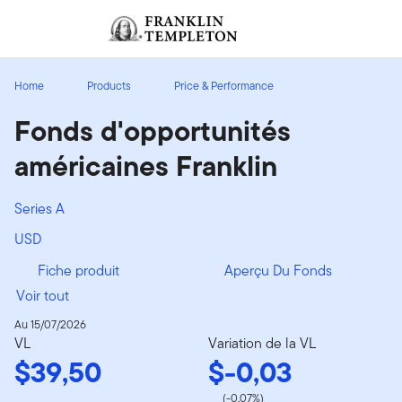
Aller au contenu
Ouverture de session
Header menu toggle
search
Ouvert
Home
Products
Price & Performance
Fonds d'opportunités
américaines Franklin
Series A
USD
Fiche produit
Aperçu Du Fonds
Voir tout
Au 15/07/2026
VL
Variation de la VL
$39,50
$-0,03
(-0,07%)