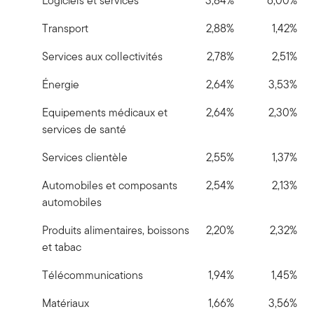
Logiciels et services
3,84%
6,00%
Transport
2,88%
1,42%
Services aux collectivités
2,78%
2,51%
Énergie
2,64%
3,53%
Equipements médicaux et
2,64%
2,30%
services de santé
Services clientèle
2,55%
1,37%
Automobiles et composants
2,54%
2,13%
automobiles
Produits alimentaires, boissons
2,20%
2,32%
et tabac
Télécommunications
1,94%
1,45%
Matériaux
1,66%
3,56%