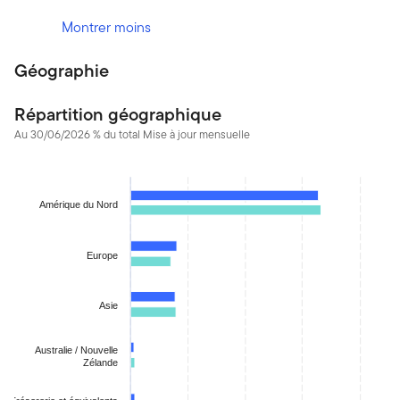
Montrer moins
Géographie
Répartition géographique
Au 30/06/2026 % du total Mise à jour mensuelle
Chart
Bar chart with 2 data series.
Amérique du Nord
The chart has 1 X axis displaying categories.
The chart has 1 Y axis displaying values. Data ranges from 1.24
Europe
Asie
Australie / Nouvelle
Zélande