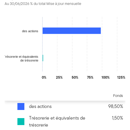
Au 30/06/2026 % du total Mise à jour mensuelle
Chart
Bar chart with 2 bars.
The chart has 1 X axis displaying categories.
des actions
The chart has 1 Y axis displaying values. Data ranges from 1.50
Trésorerie et équivalents
de trésorerie
0%
25%
50%
75%
100%
125%
End of interactive chart.
Fonds
des actions
98,50%
Trésorerie et équivalents de
1,50%
trésorerie