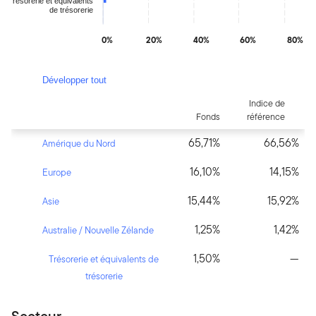
Trésorerie et équivalents
de trésorerie
0%
20%
40%
60%
80%
End of interactive chart.
Développer tout
Indice de
Fonds
référence
65,71%
66,56%
Amérique du Nord
16,10%
14,15%
Europe
15,44%
15,92%
Asie
1,25%
1,42%
Australie / Nouvelle Zélande
1,50%
—
Trésorerie et équivalents de
trésorerie
Secteur