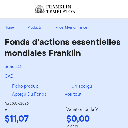
Aller au contenu
Ouverture de session
Header menu toggle
search
Ouvert
Home
Products
Price & Performance
Fonds d’actions essentielles
mondiales Franklin
Series O
CAD
Fiche produit
Un aperçu
Aperçu Du Fonds
Voir tout
Au 20/07/2026
VL
Variation de la VL
$11,07
$0,00
(0,02%)