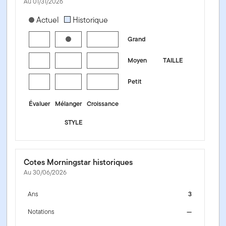
Au 01/31/2026
[products.morningstar-stylebox-title-sr-equity]
Actuel
Historique
Grand
Moyen
TAILLE
Petit
Évaluer
Mélanger
Croissance
STYLE
Cotes Morningstar historiques
Au 30/06/2026
Ans
3
Notations
—