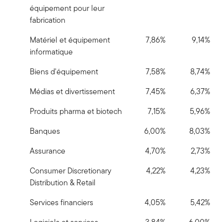
équipement pour leur
fabrication
Matériel et équipement
7,86%
9,14%
informatique
Biens d'équipement
7,58%
8,74%
Médias et divertissement
7,45%
6,37%
Produits pharma et biotech
7,15%
5,96%
Banques
6,00%
8,03%
Assurance
4,70%
2,73%
Consumer Discretionary
4,22%
4,23%
Distribution & Retail
Services financiers
4,05%
5,42%