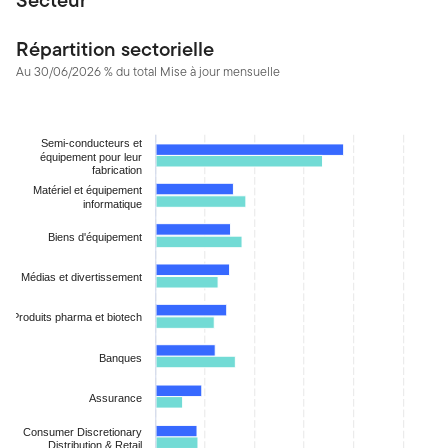
Répartition sectorielle
Au 30/06/2026 % du total Mise à jour mensuelle
Chart
Bar chart with 2 data series.
Semi-conducteurs et
équipement pour leur
The chart has 1 X axis displaying categories.
fabrication
The chart has 1 Y axis displaying values. Data ranges from 0.348
Matériel et équipement
informatique
Biens d'équipement
Médias et divertissement
Produits pharma et biotech
Banques
Assurance
Consumer Discretionary
Distribution & Retail