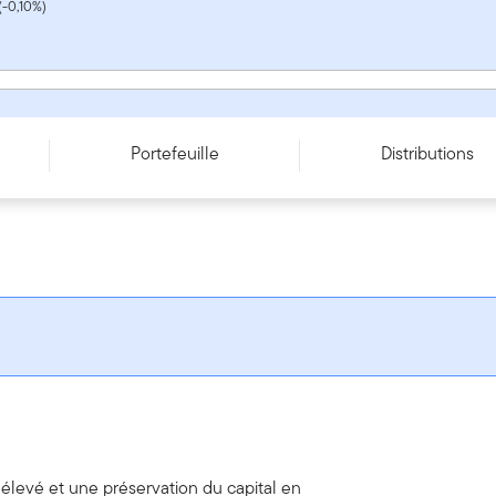
(-0,10%)
 ETF Series - FLSD
Portefeuille
Distributions
élevé et une préservation du capital en