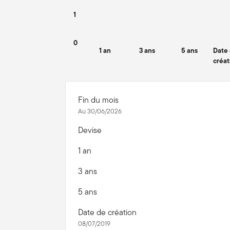
1
0
1 an
3 ans
5 ans
Date
créat
End of interactive chart.
Fin du mois
Au 30/06/2026
Devise
1 an
3 ans
5 ans
Date de création
08/07/2019