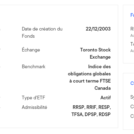
F
n
Date de création du
22/12/2003
R
Fonds
Au
T
9
Échange
Toronto Stock
A
Exchange
e
Benchmark
Indice des
obligations globales
à court terme FTSE
C
Canada
S
r
Type d'ETF
Actif
C
e
Admissibilité
RRSP, RRIF, RESP,
TFSA, DPSP, RDSP
C