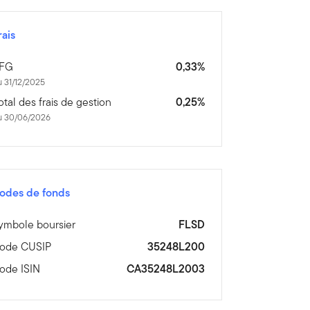
rais
FG
0,33%
 31/12/2025
otal des frais de gestion
0,25%
u 30/06/2026
odes de fonds
ymbole boursier
FLSD
ode CUSIP
35248L200
ode ISIN
CA35248L2003