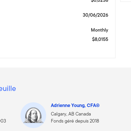
$0,0238
30/06/2026
Monthly
$8,0155
euille
Adrienne Young, CFA®
Calgary, AB Canada
003
Fonds géré depuis 2018