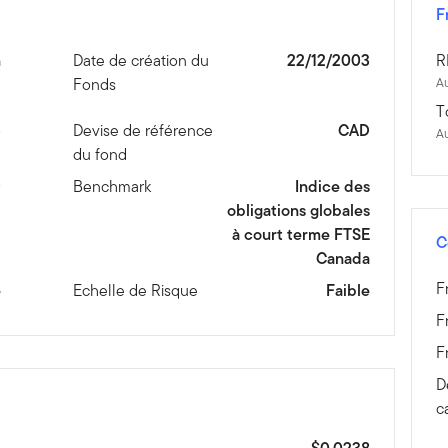
F
n
Date de création du
22/12/2003
R
Fonds
Au
T
3
Devise de référence
CAD
A
du fond
D
Benchmark
Indice des
obligations globales
à court terme FTSE
C
Canada
F
e
Echelle de Risque
Faible
F
F
D
c