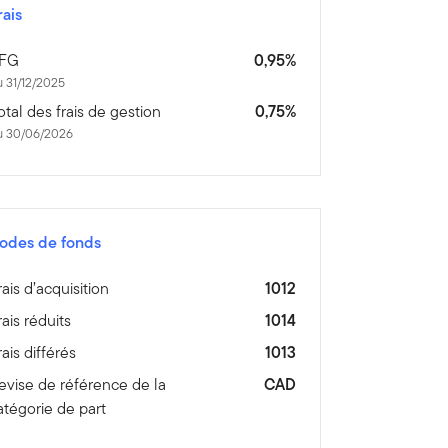
rais
FG
0,95%
 31/12/2025
otal des frais de gestion
0,75%
u 30/06/2026
odes de fonds
rais d’acquisition
1012
rais réduits
1014
rais différés
1013
evise de référence de la
CAD
atégorie de part