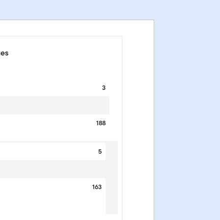
ues
3
188
5
163