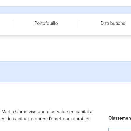
ries T (Hedged) - CAD
Portefeuille
Distributions
 Martin Currie vise une plus-value en capital à
Classement
tres de capitaux propres d’émetteurs durables