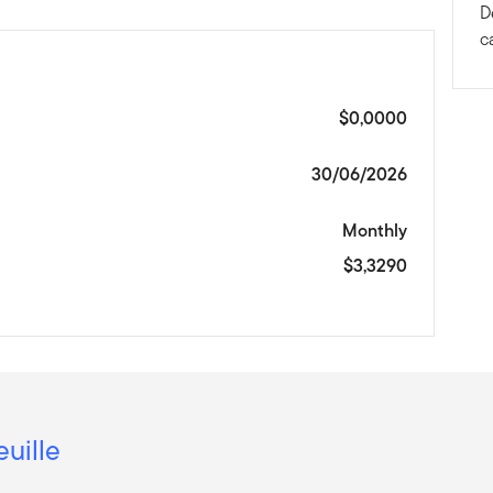
D
c
$0,0000
30/06/2026
Monthly
$3,3290
euille