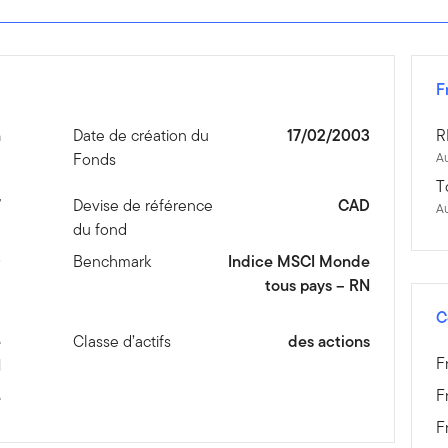
F
n
Date de création du
17/02/2003
R
Fonds
Au
T
7
Devise de référence
CAD
A
du fond
D
Benchmark
Indice MSCI Monde
tous pays – RN
C
e
Classe d’actifs
des actions
F
N
F
é
F