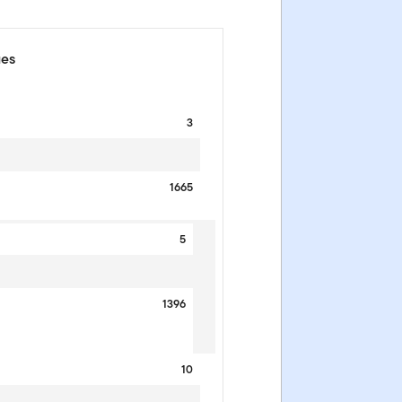
ues
3
1665
5
1396
10