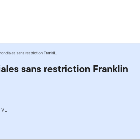
ndiales sans restriction Frankli...
les sans restriction Franklin
a VL