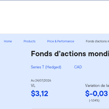
Aller au contenu
Ouverture de session
Home
Products
Price & Performance
Fonds d’actions mo
Fonds d’actions mondia
Series T (Hedged)
CAD
Au 24/07/2026
VL
Variation de l
$3,12
$-0,03
(-1,04%)