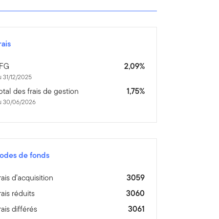
rais
FG
2,09%
 31/12/2025
otal des frais de gestion
1,75%
u 30/06/2026
odes de fonds
rais d’acquisition
3059
rais réduits
3060
rais différés
3061