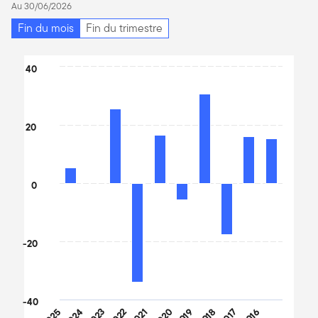
Au 30/06/2026
Fin du mois
Fin du trimestre
Chart
40
Bar chart with 10 bars.
The chart has 1 X axis displaying categories.
The chart has 1 Y axis displaying values. Data ranges from -33.8
20
0
-20
-40
2025
2024
2023
2022
2021
2020
2019
2018
2017
2016