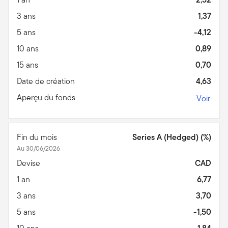
3 ans
1,37
5 ans
-4,12
10 ans
0,89
15 ans
0,70
Date de création
4,63
Aperçu du fonds
Voir
Fin du mois
Series A (Hedged) (%)
Au 30/06/2026
Devise
CAD
1 an
6,77
3 ans
3,70
5 ans
-1,50