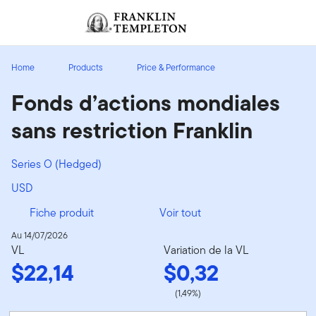
Aller au contenu
Ouverture de session
Header menu toggle
search
Ouvert
Home
Products
Price & Performance
Fonds d’actions mondiales
sans restriction Franklin
Series O (Hedged)
USD
Fiche produit
Voir tout
Au 14/07/2026
VL
Variation de la VL
$22,14
$0,32
(1,49%)