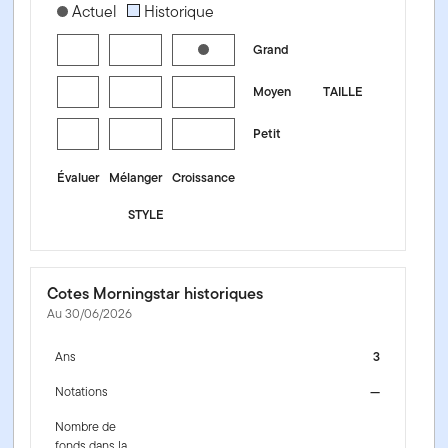
[products.morningstar-stylebox-title-sr-equity]
Actuel
Historique
Grand
Moyen
TAILLE
Petit
Évaluer
Mélanger
Croissance
STYLE
Cotes Morningstar historiques
Au 30/06/2026
Ans
3
Notations
—
Nombre de
fonds dans la