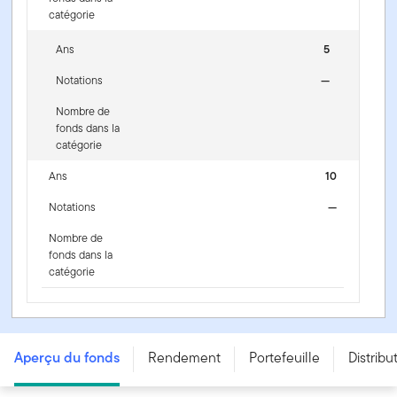
catégorie
Ans
5
Notations
—
Nombre de
fonds dans la
catégorie
Ans
10
Notations
—
Nombre de
fonds dans la
catégorie
Fonds d’actions mondiales sans restriction Franklin -
Series O (Hedged) - USD
Aperçu du fonds
Rendement
Portefeuille
Distribu