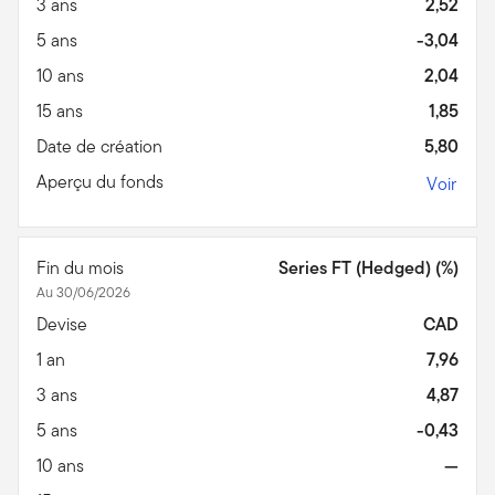
3 ans
2,52
5 ans
-3,04
10 ans
2,04
15 ans
1,85
Date de création
5,80
Aperçu du fonds
Voir
Fin du mois
Series FT (Hedged) (%)
Au 30/06/2026
Devise
CAD
1 an
7,96
3 ans
4,87
5 ans
-0,43
10 ans
—