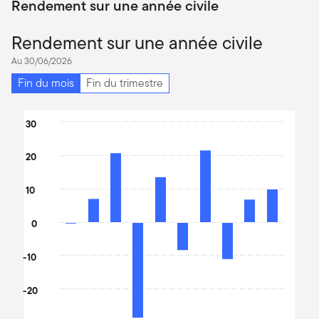
Rendement sur une année civile
Rendement sur une année civile
Au 30/06/2026
Fin du mois
Fin du trimestre
Chart
30
Bar chart with 10 bars.
20
The chart has 1 X axis displaying categories.
The chart has 1 Y axis displaying values. Data ranges from -29.9
10
0
-10
-20