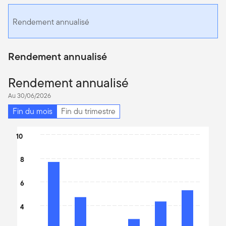
Rendement annualisé
Rendement annualisé
Rendement annualisé
Au 30/06/2026
Fin du mois
Fin du trimestre
Chart
10
Bar chart with 6 bars.
8
The chart has 1 X axis displaying categories.
The chart has 1 Y axis displaying values. Data ranges from -0.4 t
6
4