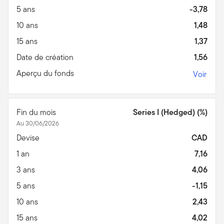
5 ans
-3,78
10 ans
1,48
15 ans
1,37
Date de création
1,56
Aperçu du fonds
Voir
Fin du mois
Series I (Hedged) (%)
Au 30/06/2026
Devise
CAD
1 an
7,16
3 ans
4,06
5 ans
-1,15
10 ans
2,43
15 ans
4,02