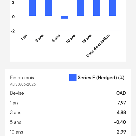
2
0
-2
1 an
3 ans
5 ans
10 ans
15 ans
Date de création
End of interactive chart.
Fin du mois
Series F (Hedged)
(%)
Au 30/06/2026
Devise
CAD
1 an
7,97
3 ans
4,88
5 ans
-0,40
10 ans
2,99