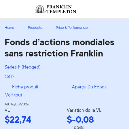
Aller au contenu
Ouverture de session
Header menu toggle
search
Ouvert
Home
Products
Price & Performance
Fonds d’actions mondiales
sans restriction Franklin
Series F (Hedged)
CAD
Fiche produit
Aperçu Du Fonds
Voir tout
Au 06/08/2026
VL
Variation de la VL
$22,74
$-0,08
(-0,34%)