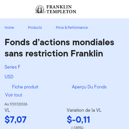
Aller au contenu
Ouverture de session
Header menu toggle
search
Ouvert
Home
Products
Price & Performance
Fonds d’actions mondiales
sans restriction Franklin
Series F
USD
Fiche produit
Aperçu Du Fonds
Voir tout
Au 17/07/2026
VL
Variation de la VL
$7,07
$-0,11
(-1,59%)