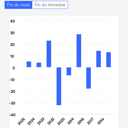
Fin du mois
Fin du trimestre
Chart
40
Bar chart with 9 bars.
30
The chart has 1 X axis displaying categories.
The chart has 1 Y axis displaying values. Data ranges from -32.8
20
10
0
-10
-20
-30
-40
2025
2024
2023
2022
2020
2019
2018
2017
2016