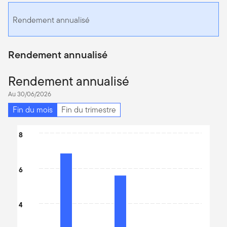
Rendement annualisé
Rendement annualisé
Rendement annualisé
Au 30/06/2026
Fin du mois
Fin du trimestre
Chart
8
Bar chart with 3 bars.
The chart has 1 X axis displaying categories.
6
The chart has 1 Y axis displaying values. Data ranges from -0.34
4