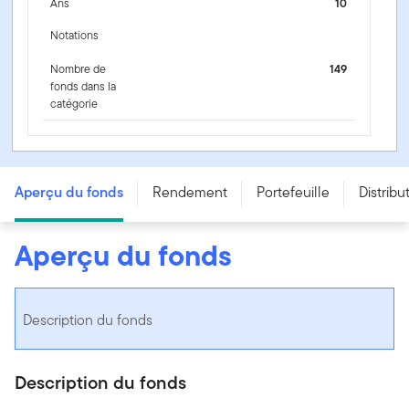
Ans
10
Notations
Nombre de
149
fonds dans la
catégorie
Fonds américain à rendement élevé Franklin Brandywine
- Series F - CAD
Aperçu du fonds
Rendement
Portefeuille
Distribu
Aperçu du fonds
Description du fonds
Description du fonds