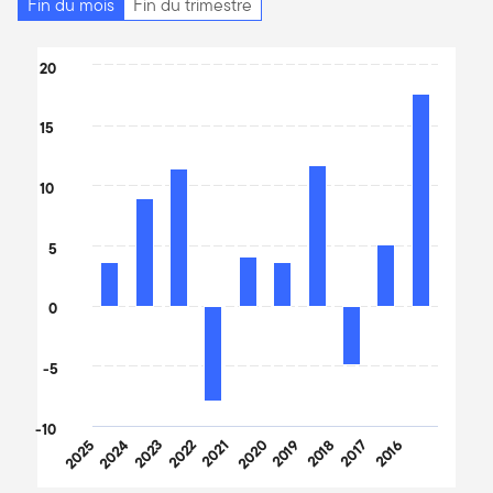
Fin du mois
Fin du trimestre
Chart
20
Bar chart with 10 bars.
The chart has 1 X axis displaying categories.
15
The chart has 1 Y axis displaying values. Data ranges from -7.88 
10
5
0
-5
-10
2025
2024
2023
2022
2021
2020
2019
2018
2017
2016