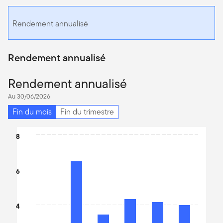
Rendement annualisé
Rendement annualisé
Rendement annualisé
Au 30/06/2026
Fin du mois
Fin du trimestre
Chart
8
Bar chart with 6 bars.
The chart has 1 X axis displaying categories.
6
The chart has 1 Y axis displaying values. Data ranges from 2.59 
4