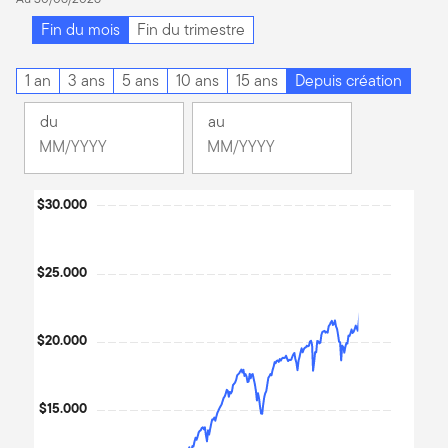
Fin du mois
Fin du trimestre
1 an
3 ans
5 ans
10 ans
15 ans
Depuis création
du
au
Changement
Changement
Mois
Mois
Mois
Mois
Chart
$30.000
sélectionné
sélectionné
février
juin
Line chart with 282 data points.
2003
2026
The chart has 1 X axis displaying Time. Data ranges from 200
$25.000
The chart has 1 Y axis displaying values. Data ranges from 798
$20.000
$15.000