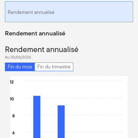
Rendement annualisé
Rendement annualisé
Rendement annualisé
Au 30/06/2026
Fin du mois
Fin du trimestre
Chart
12
Bar chart with 4 bars.
The chart has 1 X axis displaying categories.
10
The chart has 1 Y axis displaying values. Data ranges from 4.48 
8
6