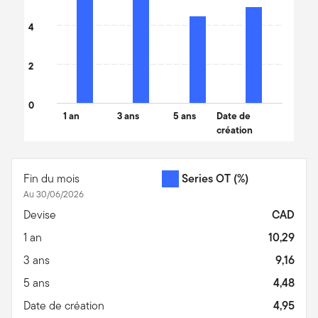
4
2
0
1 an
3 ans
5 ans
Date de
création
End of interactive chart.
Fin du mois
Series OT
(%)
Au 30/06/2026
Devise
CAD
1 an
10,29
3 ans
9,16
5 ans
4,48
Date de création
4,95