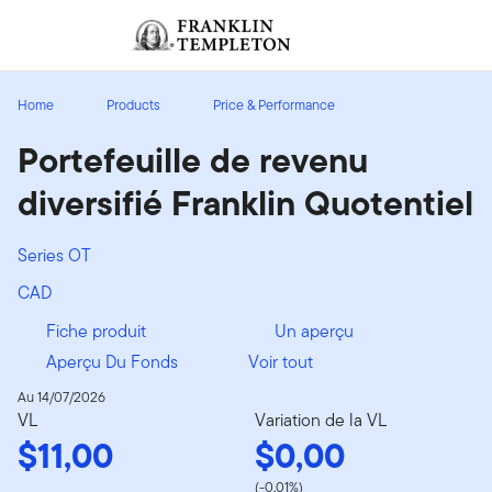
Aller au contenu
Ouverture de session
Header menu toggle
search
Ouvert
Home
Products
Price & Performance
Portefeuille de revenu
diversifié Franklin Quotentiel
Series OT
CAD
Fiche produit
Un aperçu
Aperçu Du Fonds
Voir tout
Au 14/07/2026
VL
Variation de la VL
$11,00
$0,00
(-0,01%)