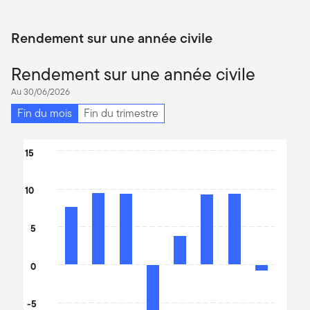
Rendement sur une année civile
Rendement sur une année civile
Au 30/06/2026
Fin du mois
Fin du trimestre
Chart
15
Bar chart with 8 bars.
The chart has 1 X axis displaying categories.
10
The chart has 1 Y axis displaying values. Data ranges from -10.51
5
0
-5