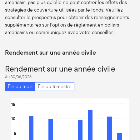
américain, pas plus qu’elle ne peut contrer les effets des
stratégies de couverture utilisées par le fonds. Veuillez
consulter le prospectus pour obtenir des renseignements
supplémentaires sur l’option de règlement en dollars
américains ou communiquez avec votre conseiller.
Rendement sur une année civile
Rendement sur une année civile
Au 30/06/2026
Fin du mois
Fin du trimestre
Chart
15
Bar chart with 10 bars.
10
The chart has 1 X axis displaying categories.
The chart has 1 Y axis displaying values. Data ranges from -17.85
5