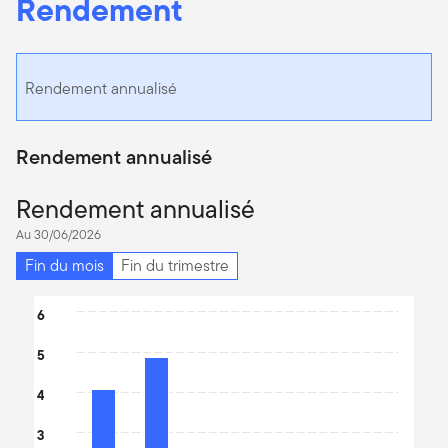
Rendement
Rendement annualisé
Rendement annualisé
Rendement annualisé
Au 30/06/2026
Fin du mois
Fin du trimestre
Chart
6
Bar chart with 6 bars.
5
The chart has 1 X axis displaying categories.
The chart has 1 Y axis displaying values. Data ranges from -0.07
4
3