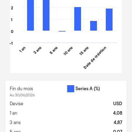
2
1
0
-1
1 an
3 ans
5 ans
10 ans
15 ans
Date de création
End of interactive chart.
Fin du mois
Series A
(%)
Au 30/06/2026
Devise
USD
1 an
4,08
3 ans
4,87
5 ans
-0,07