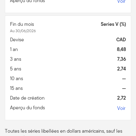
Aperçu du fonds
Voir
Fin du mois
Series V (%)
Au 30/06/2026
Devise
CAD
1 an
8,48
3 ans
7,36
5 ans
2,74
10 ans
—
15 ans
—
Date de création
2,72
Aperçu du fonds
Voir
Toutes les séries libellées en dollars américains, sauf les