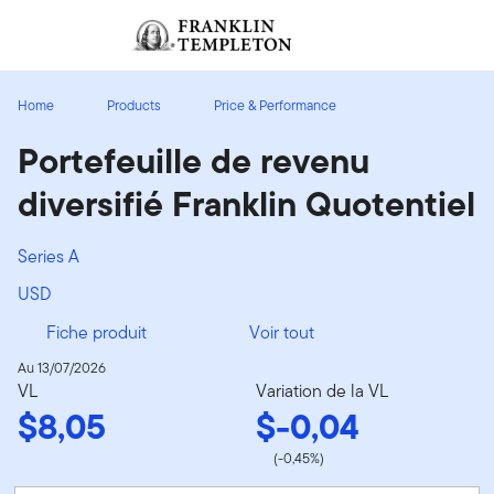
Aller au contenu
Ouverture de session
Header menu toggle
search
Ouvert
Home
Products
Price & Performance
Portefeuille de revenu
diversifié Franklin Quotentiel
Series A
USD
Fiche produit
Voir tout
Au 13/07/2026
VL
Variation de la VL
$8,05
$-0,04
(-0,45%)