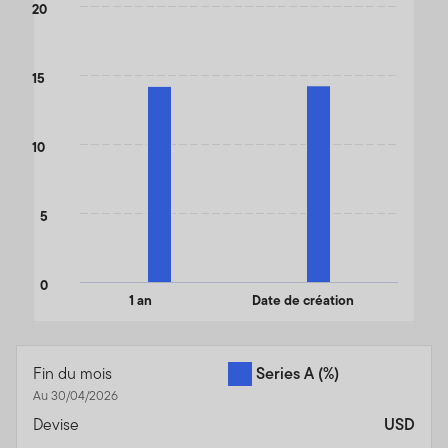
20
The chart has 1 Y axis displaying values. Data ranges from 20.86
15
10
5
0
1 an
Date de création
End of interactive chart.
Fin du mois
Series A
(%)
Au 30/04/2026
Devise
USD