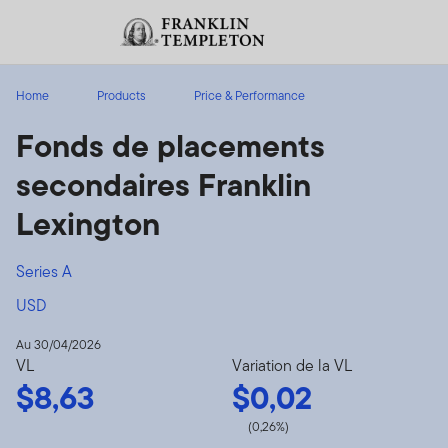
Aller au contenu
Ouverture de session
Header menu toggle
search
Ouvert
Home
Products
Price & Performance
Fonds de placements
secondaires Franklin
Lexington
Series A
USD
Au 30/04/2026
VL
Variation de la VL
$8,63
$0,02
(0,26%)