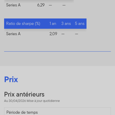
Series A
6,29
—
—
Ratio de sharpe (%)
1 an
3 ans
5 ans
Series A
2,09
—
—
Prix
Prix antérieurs
Au 30/04/2026 Mise à jour quotidienne
Depuis création
Période de temps