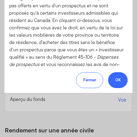
Devise
USD
pas offerts en vertu d’un prospectus et ne sont
1 an
22,28
proposés qu’à certains investisseurs admissibles qui
résident au Canada. En cliquant ci-dessous, vous
Date de création
22,41
confirmez que vous avez le droit, en vertu de la loi sur
Aperçu du fonds
Voir
les valeurs mobilières de votre province ou territoire
de résidence, d’acheter des titres sans le bénéfice
d’un prospectus parce que vous êtes un « investisseur
Fin du mois
Series O (%)
qualifié » au sens du Règlement 45-106 -
Dispenses
Au 30/04/2026
de prospectus
et vous reconnaissez les avis de non-
Devise
CAD
responsabilité ci-dessous.
1 an
20,49
Fermer
OK
Le contenu de ce site ne doit en aucun cas être
Date de création
15,97
considéré comme une offre de titres, de produits, de
services ou de fonds, ni de participation dans les
Aperçu du fonds
Voir
Fonds non traditionnels FT, une telle offre ne pouvant
être faite qu’aux investisseurs qualifiés canadiens; le
site ne saurait constituer un quelconque conseil en
placement, juridique ou fiscal. Le site est uniquement
Rendement sur une année civile
à titre informatif, et ne doit pas servir à évaluer la