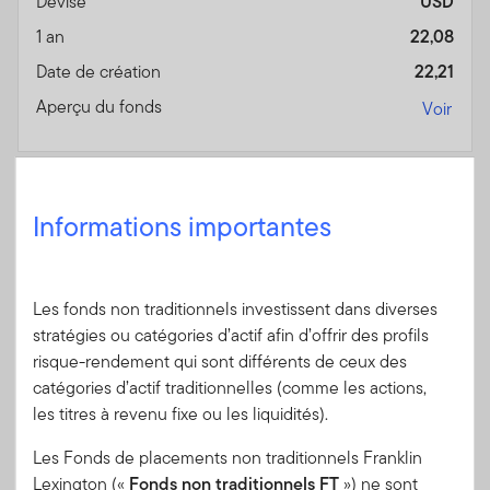
Devise
USD
1 an
22,08
Date de création
22,21
Aperçu du fonds
Voir
Fin du mois
Series F (%)
Ferme
Au 30/04/2026
Informations importantes
Devise
CAD
1 an
20,29
Les fonds non traditionnels investissent dans diverses
Date de création
15,78
stratégies ou catégories d’actif afin d’offrir des profils
Aperçu du fonds
Voir
risque-rendement qui sont différents de ceux des
catégories d’actif traditionnelles (comme les actions,
les titres à revenu fixe ou les liquidités).
Fin du mois
Series O (%)
Les Fonds de placements non traditionnels Franklin
Au 30/04/2026
Lexington («
Fonds non traditionnels FT
») ne sont