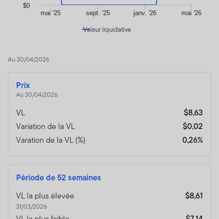
$0
mai '25
sept. '25
janv. '26
mai '26
Valeur liquidative
End of interactive chart.
Au 30/04/2026
Prix
Au 30/04/2026
VL
$8,63
Variation de la VL
$0,02
Varation de la VL (%)
0,26%
Période de 52 semaines
VL la plus élevée
$8,61
31/03/2026
VL la plus faible
$7,14