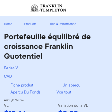
Aller au contenu
Ouverture de session
Header menu toggle
search
Ouvert
Home
Products
Price & Performance
Portefeuille équilibré de
croissance Franklin
Quotentiel
Series V
CAD
Fiche produit
Un aperçu
Aperçu Du Fonds
Voir tout
Au 15/07/2026
VL
Variation de la VL