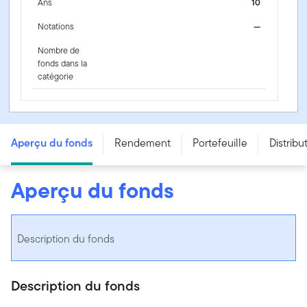
Ans
10
Notations
—
Nombre de
fonds dans la
catégorie
Portefeuille équilibré de croissance Franklin Quotentiel
- Series V - CAD
Aperçu du fonds
Rendement
Portefeuille
Distribu
Aperçu du fonds
Description du fonds
Description du fonds