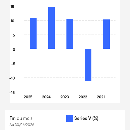
Bar chart with 5 bars.
15
The chart has 1 X axis displaying categories.
The chart has 1 Y axis displaying values. Data ranges from -11.32 
10
5
0
-5
-10
-15
2025
2024
2023
2022
2021
End of interactive chart.
Fin du mois
Series V
(%)
Au 30/06/2026