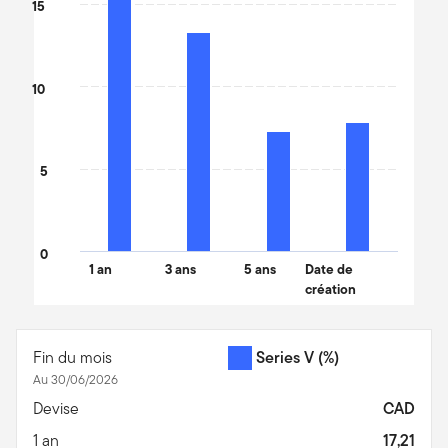
The chart has 1 Y axis displaying values. Data ranges from 7.3 to 
15
10
5
0
1 an
3 ans
5 ans
Date de
création
End of interactive chart.
Fin du mois
Series V
(%)
Au 30/06/2026
Devise
CAD
1 an
17,21