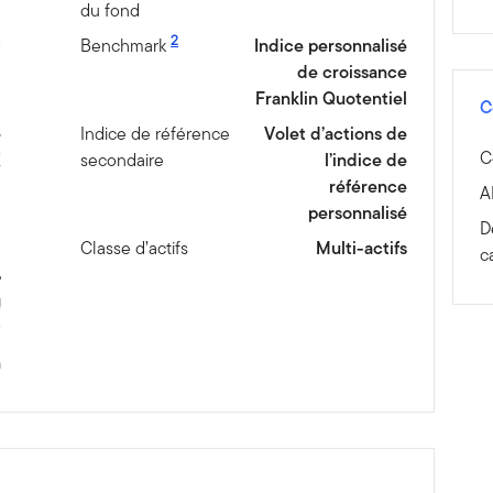
du fond
2
D
Benchmark
Indice personnalisé
de croissance
Franklin Quotentiel
C
é
Indice de référence
Volet d’actions de
C
X
secondaire
l’indice de
référence
A
personnalisé
D
d
Classe d’actifs
Multi-actifs
c
%
g
D
n