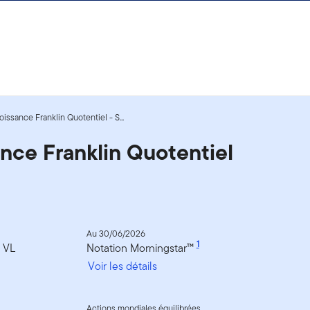
oissance Franklin Quotentiel - S...
ance Franklin Quotentiel
Au 30/06/2026
1
a VL
Notation Morningstar™
Voir les détails
Actions mondiales équilibrées