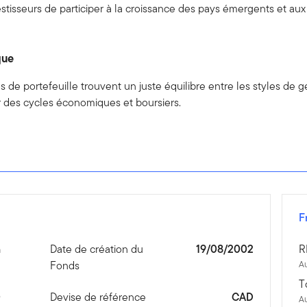
tisseurs de participer à la croissance des pays émergents et a
que
 de portefeuille trouvent un juste équilibre entre les styles de ges
er des cycles économiques et boursiers.
F
n
Date de création du
19/08/2002
R
Fonds
Au
T
0
Devise de référence
CAD
A