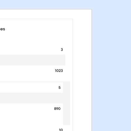
ues
3
1023
5
890
10