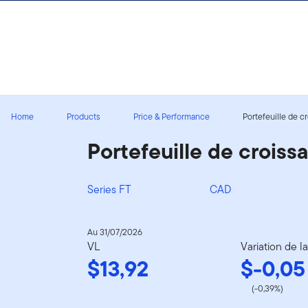
Aller au contenu
Ouverture de session
Home
Products
Price & Performance
Portefeuille de cr
Portefeuille de croiss
Series FT
CAD
Au 31/07/2026
VL
Variation de l
$13,92
$-0,05
(-0,39%)