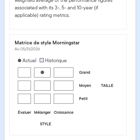
weighted average of the performance figures
associated with its 3-, 5- and 10-year (if
applicable) rating metrics.
Matrice de style Morningstar
Au 05/31/2026
[products.morningstar-stylebox-title-sr-equity]
Actuel
Historique
Grand
Moyen
TAILLE
Petit
Évaluer
Mélanger
Croissance
STYLE