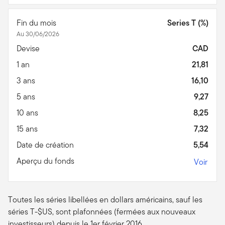
Fin du mois
Series T (%)
Au 30/06/2026
Devise
CAD
1 an
21,81
3 ans
16,10
5 ans
9,27
10 ans
8,25
15 ans
7,32
Date de création
5,54
Aperçu du fonds
Voir
Toutes les séries libellées en dollars américains, sauf les
séries T-$US, sont plafonnées (fermées aux nouveaux
investisseurs) depuis le 1er février 2016.