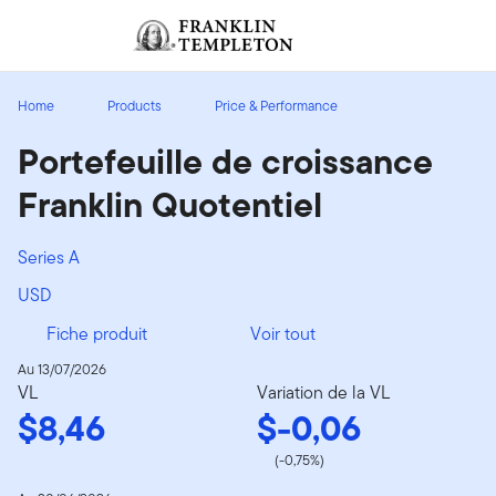
Aller au contenu
Ouverture de session
Header menu toggle
search
Ouvert
Home
Products
Price & Performance
Portefeuille de croissance
Franklin Quotentiel
Series A
USD
Fiche produit
Voir tout
Au 13/07/2026
VL
Variation de la VL
$8,46
$-0,06
(-0,75%)