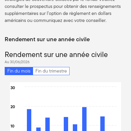
consulter le prospectus pour obtenir des renseignements
supplémentaires sur l’option de règlement en dollars
américains ou communiquez avec votre conseiller.
Rendement sur une année civile
Rendement sur une année civile
Au 30/06/2026
Fin du mois
Fin du trimestre
Chart
30
Bar chart with 10 bars.
The chart has 1 X axis displaying categories.
20
The chart has 1 Y axis displaying values. Data ranges from -17.32
10