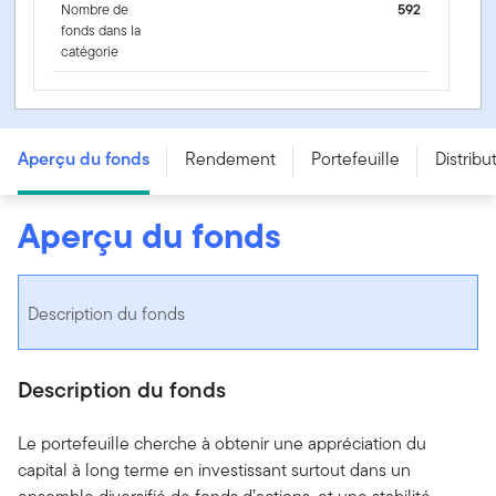
Nombre de
592
fonds dans la
catégorie
Portefeuille de croissance Franklin Quotentiel - Series A
- USD
Aperçu du fonds
Rendement
Portefeuille
Distribu
Aperçu du fonds
Description du fonds
Description du fonds
Le portefeuille cherche à obtenir une appréciation du
capital à long terme en investissant surtout dans un